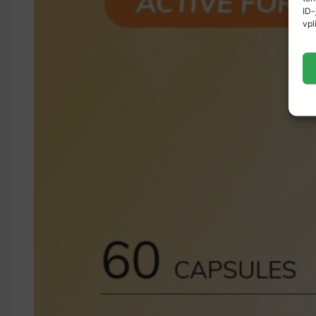
ID-
vpl