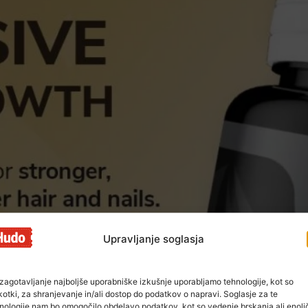
Upravljanje soglasja
zagotavljanje najboljše uporabniške izkušnje uporabljamo tehnologije, kot so
kotki, za shranjevanje in/ali dostop do podatkov o napravi. Soglasje za te
nologije nam bo omogočilo obdelavo podatkov, kot so vedenje brskanja ali enoli