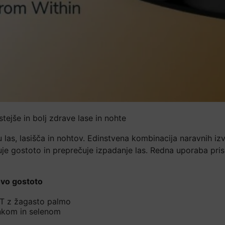
ejše in bolj zdrave lase in nohte
as, lasišča in nohtov. Edinstvena kombinacija naravnih izv
e gostoto in preprečuje izpadanje las. Redna uporaba pris
ovo gostoto
T z žagasto palmo
nkom in selenom