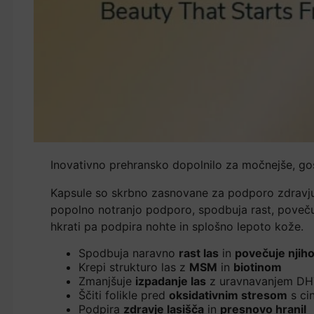
Inovativno prehransko dopolnilo za močnejše, gost
Kapsule so skrbno zasnovane za podporo zdravju l
popolno notranjo podporo, spodbuja rast, povečuj
hkrati pa podpira nohte in splošno lepoto kože.
Spodbuja naravno
rast las
in
povečuje njih
Krepi strukturo las z
MSM
in
biotinom
Zmanjšuje
izpadanje las
z uravnavanjem DH
Ščiti folikle pred
oksidativnim stresom
s ci
Podpira
zdravje lasišča
in
presnovo hranil