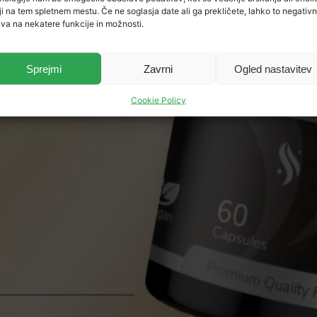
ji na tem spletnem mestu. Če ne soglasja date ali ga prekličete, lahko to negativ
iva na nekatere funkcije in možnosti.
Sprejmi
Zavrni
Ogled nastavitev
Cookie Policy