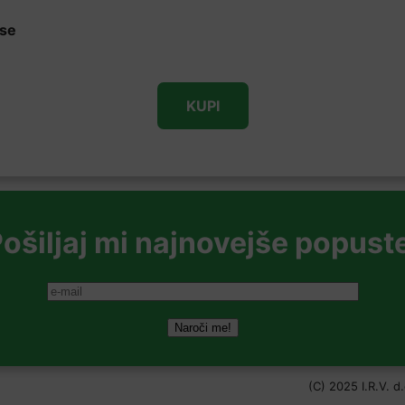
e
ase
KUPI
ošiljaj mi najnovejše popust
(C) 2025 I.R.V. d.